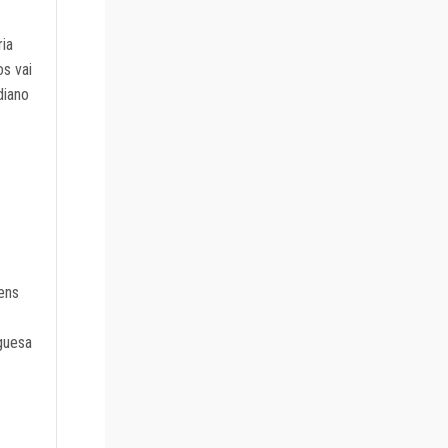
ria
os vai
diano
ens
guesa