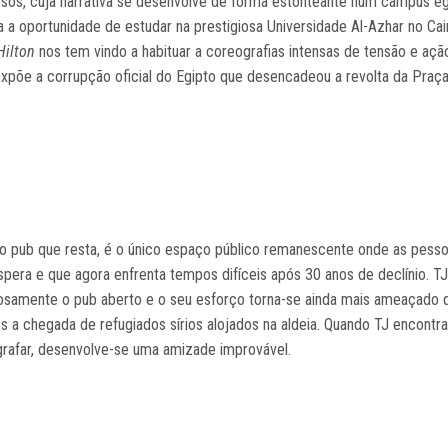
giosos, cuja narrativa se desenvolve de forma estonteante num campus eg
a oportunidade de estudar na prestigiosa Universidade Al-Azhar no Cair
Hilton
nos tem vindo a habituar a coreografias intensas de tensão e açã
 expõe a corrupção oficial do Egipto que desencadeou a revolta da Praça 
mo pub que resta, é o único espaço público remanescente onde as pess
pera e que agora enfrenta tempos difíceis após 30 anos de declínio. TJ
imosamente o pub aberto e o seu esforço torna-se ainda mais ameaçado
 a chegada de refugiados sírios alojados na aldeia. Quando TJ encontra
grafar, desenvolve-se uma amizade improvável.