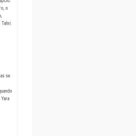
ípcio.
o, o
o,
Tahri.
oas se
 quando
 Yara