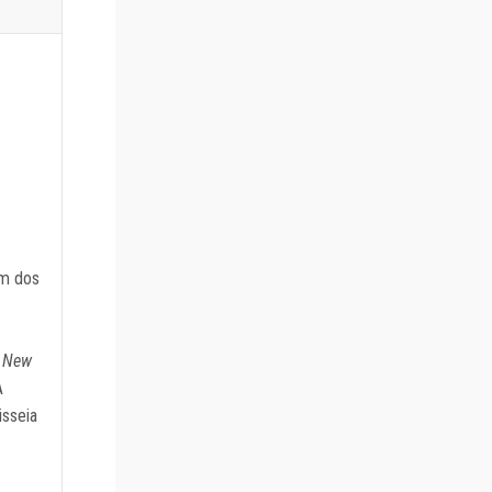
um dos
A New
À
isseia