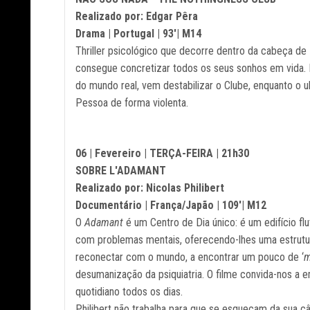
Realizado por: Edgar Pêra
Drama | Portugal | 93'| M14
Thriller psicológico que decorre dentro da cabeça d
consegue concretizar todos os seus sonhos em vida. M
do mundo real, vem destabilizar o Clube, enquanto o u
Pessoa de forma violenta.
06 | Fevereiro | TERÇA-FEIRA | 21h30
SOBRE L'ADAMANT
Realizado por: Nicolas Philibert
Documentário | França/Japão | 109'| M12
O
Adamant
é um Centro de Dia único: é um edifício fl
com problemas mentais, oferecendo-lhes uma estrutur
reconectar com o mundo, a encontrar um pouco de ‘
m
desumanização da psiquiatria. O filme convida-nos a 
quotidiano todos os dias.
Philibert não trabalha para que se esqueçam da sua câ