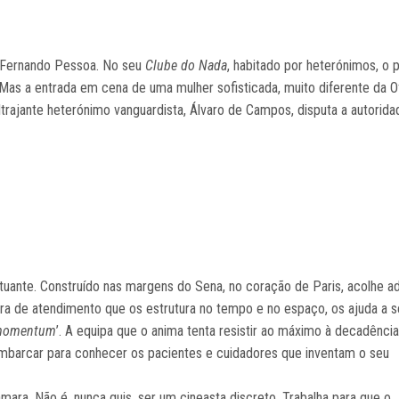
e Fernando Pessoa. No seu
Clube do Nada
, habitado por heterónimos, o 
as a entrada em cena de uma mulher sofisticada, muito diferente da Of
ltrajante heterónimo vanguardista, Álvaro de Campos, disputa a autorid
utuante. Construído nas margens do Sena, no coração de Paris, acolhe ad
a de atendimento que os estrutura no tempo e no espaço, os ajuda a s
omentum
’. A equipa que o anima tenta resistir ao máximo à decadência
embarcar para conhecer os pacientes e cuidadores que inventam o seu
mara. Não é, nunca quis, ser um cineasta discreto. Trabalha para que o