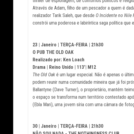
thriller de espionagem, de contornos políticos e reli
Através de Adam, filho de um pescador a quem é dada 
realizador Tarik Saleh, que desde
O Incidente no Nile 
constrói uma poderosa e labiríntica saga política que
23 | Janeiro | TERÇA-FEIRA | 21h30
O PUB THE OLD OAK
Realizado por: Ken Loach
Drama | Reino Unido | 113'| M12
The Old Oak
é um lugar especial. Não é apenas o últi
podem reunir numa comunidade mineira que já foi prós
Ballantyne (Dave Turner), o proprietário, mantém te
o espaço se transforma num território contestado após
(Ebla Mari), uma jovem síria com uma câmara de foto
30 | Janeiro | TERÇA-FEIRA | 21h30
NÃO SOU NADA - THE NOTHINGNESS CLUB