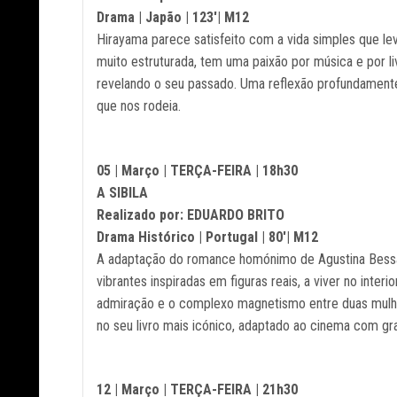
Drama | Japão | 123'| M12
Hirayama parece satisfeito com a vida simples que leva
muito estruturada, tem uma paixão por música e por li
revelando o seu passado. Uma reflexão profundament
que nos rodeia.
05 | Março | TERÇA-FEIRA | 18h30
A SIBILA
Realizado por: EDUARDO BRITO
Drama Histórico | Portugal | 80'| M12
A adaptação do romance homónimo de Agustina Bessa-L
vibrantes inspiradas em figuras reais, a viver no int
admiração e o complexo magnetismo entre duas mulhe
no seu livro mais icónico, adaptado ao cinema com gr
12 | Março | TERÇA-FEIRA | 21h30