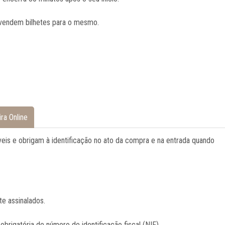
 vendem bilhetes para o mesmo.
ira Online
veis e obrigam à identificação no ato da compra e na entrada quando
e assinalados.
brigatória de número de identificação fiscal (NIF).