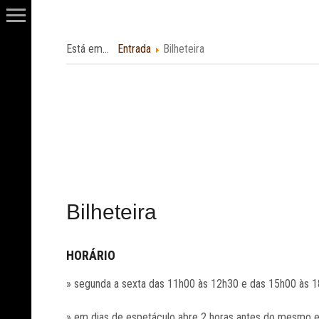
Está em...
Entrada
Bilheteira
Bilheteira
HORÁRIO
» segunda a sexta das 11h00 às 12h30 e das 15h00 às 1
» em dias de espetáculo abre 2 horas antes do mesmo e 