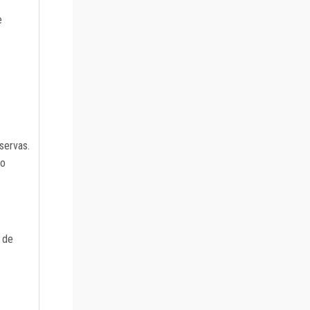
e
servas.
do
 de