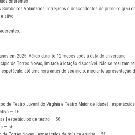
ulos diferentes
s Bombeiros Voluntários Torrejanos e descendentes de primeiro grau d
e ativo
aderentes.
anos em 2025. Válido durante 12 meses após a data do aniversário.
ípio de Torres Novas, limitada à lotação disponível. Não se realizam re
 espetáculo, até uma hora antes do seu início, mediante apresentação 
po de Teatro Juvenil do Virgínia e Teatro Maior de Idade) | espetáculos
ativo — 1€
as | espetáculos de teatro — 5€
ea — 5€
o de Torres Novas | espetáculos de música erudita — 5€