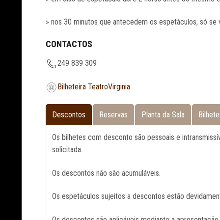
» nos 30 minutos que antecedem os espetáculos, só se
CONTACTOS
249 839 309
Bilheteira TeatroVirginia
Descontos
Reservas
Planta da Sala
Bilhete
Os bilhetes com desconto são pessoais e intransmissí
solicitada.
Os descontos não são acumuláveis.
Os espetáculos sujeitos a descontos estão devidament
Os descontos são aplicáveis mediante a apresentação o