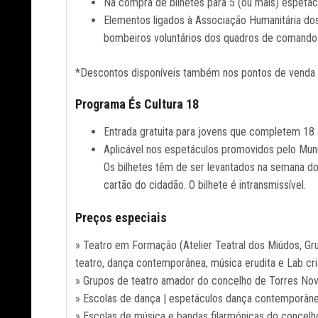
Na compra de bilhetes para 5 (ou mais) espetác
Elementos ligados à Associação Humanitária do
bombeiros voluntários dos quadros de comando 
*Descontos disponíveis também nos pontos de venda 
Programa És Cultura 18
Entrada gratuita para jovens que completem 18 
Aplicável nos espetáculos promovidos pelo Munic
Os bilhetes têm de ser levantados na semana do
cartão do cidadão. O bilhete é intransmissível.
Preços especiais
» Teatro em Formação (Atelier Teatral dos Miúdos, Gru
teatro, dança contemporânea, música erudita e Lab cri
» Grupos de teatro amador do concelho de Torres Nov
» Escolas de dança | espetáculos dança contemporân
» Escolas de música e bandas filarmónicas do concelh