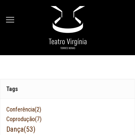
Está em...
Entrada
Bilheteira
ROOT
Tags
Conferência
(2)
Coprodução
(7)
Dança
(53)