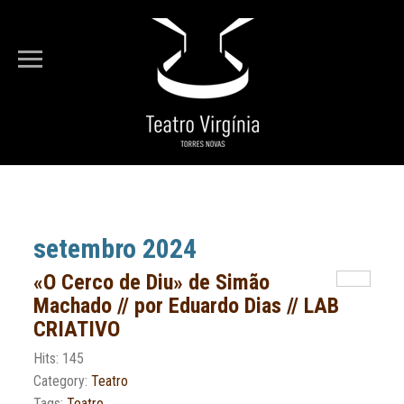
Está em...
Entrada
Arquivo
setembro 2024
«O Cerco de Diu» de Simão
Machado // por Eduardo Dias // LAB
CRIATIVO
Hits: 145
Category:
Teatro
Tags:
Teatro