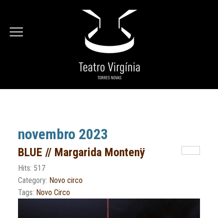
Está em...
Entrada
Arquivo
novembro 2023
BLUE // Margarida Montenÿ
Hits: 517
Category:
Novo circo
Tags:
Novo Circo