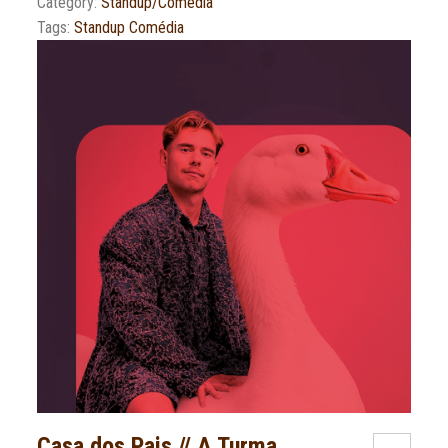
Category:
Standup/Comédia
Tags:
Standup Comédia
Casa dos Pais // A Turma